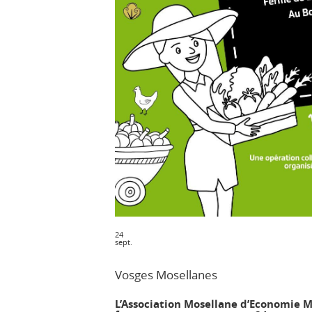
24
sept.
Vosges Mosellanes
L’Association Mosellane d’Economie