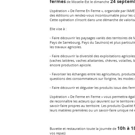
fermes
24 septem
de Moselle-Est le dimanche
L’opération « De Ferme En Ferme », organisée par l’AM
des éditions un rendez-vous incontournable pour les co
Cette opération s’inscrit dans une démarche de valoris
Elle vise à :
- Faire découvrir les paysages variés des territoires d
Pays de Sarrebourg, Pays du Saulnois) et plus particu
les travaux agricoles.
- Faire découvrir la diversité des exploitations agricoles
(vaches laitières, vaches allaitantes, chèvres, volailles, 
encore production apicole.
- Favoriser les échanges entre les agriculteurs, produc
questions des consommateurs sur l’origine, les modes d
- Faire découvrir et déguster les produits issus des ferm
L’opération « De Ferme en Ferme » vous permettra éga
de reconnaître les acteurs qui œuvrent sur le territoire m
savoir-faire propres au territoire. Les produits Qualit
leurs matières premières ou un savoir-faire unique né 
10h à 1
Buvette et restauration toute la journée de
vos repas)