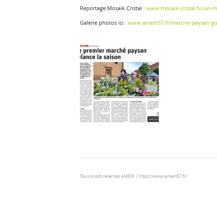
Reportage Mosaik Cristal :
www.mosaik-cristal.tv/un-m
Galerie photos ici :
www.amem57.fr/marche-paysan-goe
Tous droits réservés AMEM | https://www.amem57.fr/