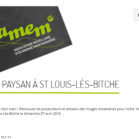
PAYSAN À ST LOUIS-LÈS-BITCHE
t bon train ! Retrouvez les producteurs et artisans des Vosges mosellanes pour notre 1
s-Lès-Bitche le dimanche 07 avril 2019 ...