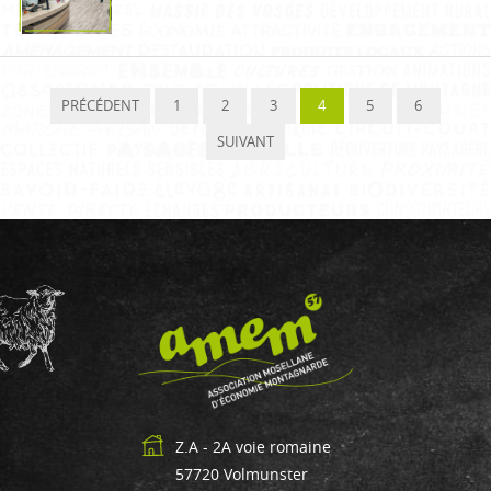
PRÉCÉDENT
1
2
3
4
5
6
SUIVANT
Z.A - 2A voie romaine
57720
Volmunster