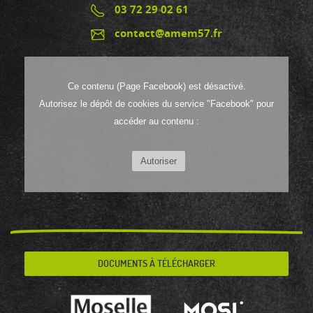
03 72 29 02 61
contact@amem57.fr
Ce contenu (Page Facebook) est désactivé.
Autorisez le dépôt de cookies du service "Facebook" pour
accéder au contenu :
Autoriser
DOCUMENTS À TÉLÉCHARGER