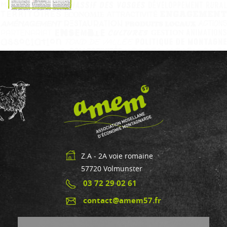
Z.A - 2A voie romaine
57720
Volmunster
03 72 29 02 61
contact@amem57.fr