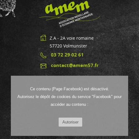
Z.A - 2A voie romaine
57720
Volmunster
03 72 29 02 61
contact@amem57.fr
Ce contenu (Page Facebook) est désactivé.
Autorisez le dépôt de cookies du service "Facebook" pour
accéder au contenu :
Autoriser