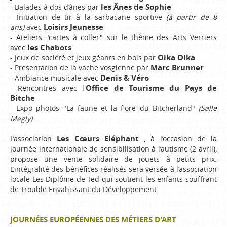
les Ânes de Sophie
- Balades à dos d’ânes par
- I
nitiation de tir à la sarbacane sportive
(à partir de 8
Loisirs Jeunesse
ans)
avec
- Ateliers "cartes à coller" sur le thème des Arts Verriers
les Chabots
avec
Oika Oika
- Jeux de société et jeux géants en bois par
Marc Brunner
- Présentation de la vache vosgienne par
Denis & Véro
- Ambiance musicale avec
Office de Tourisme du Pays de
- Rencontres avec l'
Bitche
- Expo photos "La faune et la flore du Bitcherland"
(Salle
Megly)
Les Cœurs Eléphant
L’association
, à l’occasion de la
journée internationale de sensibilisation à l’autisme (2 avril),
propose une vente solidaire de jouets à petits prix.
L’intégralité des bénéfices réalisés sera versée à l’association
locale Les Diplôme de Ted qui soutient les enfants souffrant
de Trouble Envahissant du Développement.
JOURNÉES EUROPÉENNES DES MÉTIERS D'ART