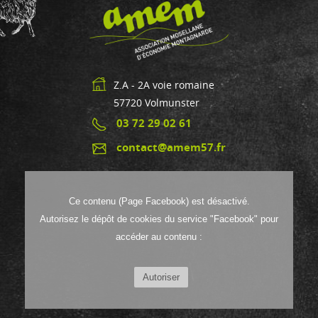
Z.A - 2A voie romaine
57720
Volmunster
03 72 29 02 61
contact@amem57.fr
Ce contenu (Page Facebook) est désactivé.
Autorisez le dépôt de cookies du service "Facebook" pour
accéder au contenu :
Autoriser