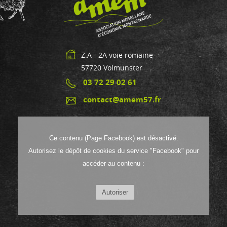
Z.A - 2A voie romaine
57720
Volmunster
03 72 29 02 61
contact@amem57.fr
Ce contenu (Page Facebook) est désactivé.
Autorisez le dépôt de cookies du service "Facebook" pour
accéder au contenu :
Autoriser