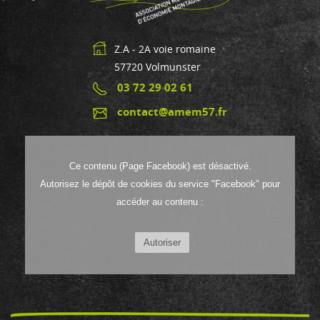
Z.A - 2A voie romaine
57720
Volmunster
03 72 29 02 61
contact@amem57.fr
Ce contenu (Page Facebook) est désactivé.
Autorisez le dépôt de cookies du service "Facebook" pour
accéder au contenu :
Autoriser